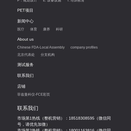
P：规划设计
E: 设备设施
T: 培训教育
PET项目
新闻中心
医疗
体育
康养
科研
About us
Chinese FDA-Local Assembly
company profiles
北京代表处
分支机构
测试服务
联系我们
店铺
菲兹曼科仪-FCE彩页
联系我们
市场第1热线（整机营销）：18518308595（微信同
号，请优先加微）
市场第2热线（整机营销）：18001163816（微信同