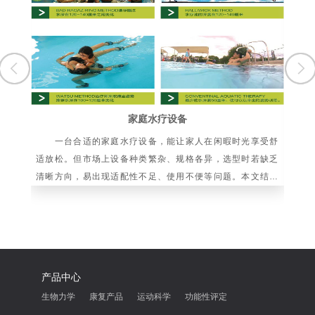
家庭水疗设备
一台合适的家庭水疗设备，能让家人在闲暇时光享受舒
水
适放松。但市场上设备种类繁杂、规格各异，选型时若缺乏
依
清晰方向，易出现适配性不足、使用不便等问题。本文结合
向
家庭使用场景与设备核心特性，梳理科学选购要点
化
产品中心
生物力学
康复产品
运动科学
功能性评定