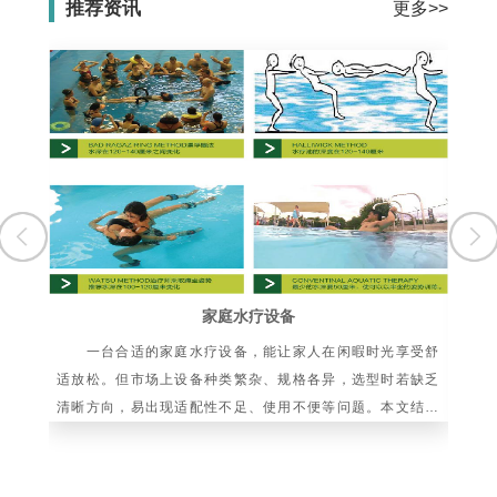
推荐资讯
更多>>
家庭水疗设备
一台合适的家庭水疗设备，能让家人在闲暇时光享受舒
水
适放松。但市场上设备种类繁杂、规格各异，选型时若缺乏
依
清晰方向，易出现适配性不足、使用不便等问题。本文结合
向
家庭使用场景与设备核心特性，梳理科学选购要点
化