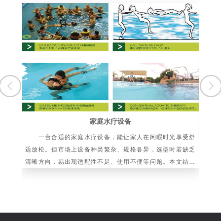
家庭水疗设备
一台合适的家庭水疗设备，能让家人在闲暇时光享受舒
水
适放松。但市场上设备种类繁杂、规格各异，选型时若缺乏
依
清晰方向，易出现适配性不足、使用不便等问题。本文结合
向
家庭使用场景与设备核心特性，梳理科学选购要点
化