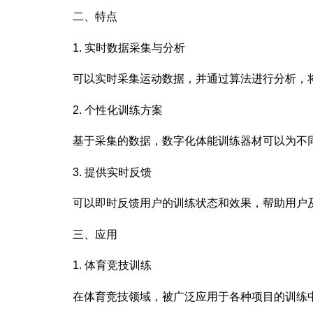
二、特点
1. 实时数据采集与分析
可以实时采集运动数据，并通过算法进行分析，
2. 个性化训练方案
基于采集的数据，数字化体能训练器材可以为不
3. 提供实时反馈
可以即时反馈用户的训练状态和效果，帮助用户
三、应用
1. 体育竞技训练
在体育竞技领域，被广泛应用于各种项目的训练