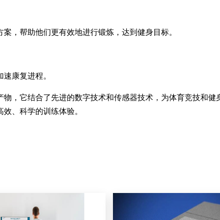
方案，帮助他们更有效地进行锻炼，达到健身目标。
加速康复进程。
产物，它结合了先进的数字技术和传感器技术，为体育竞技和健
高效、科学的训练体验。