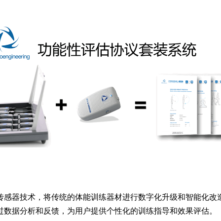
传感器技术，将传统的体能训练器材进行数字化升级和智能化改
过数据分析和反馈，为用户提供个性化的训练指导和效果评估。