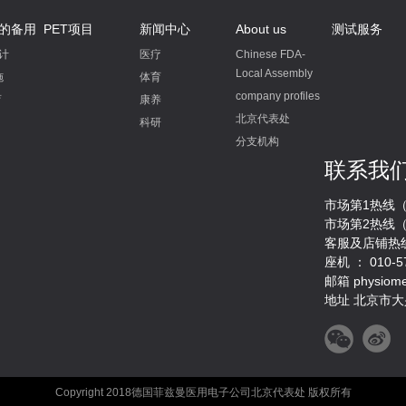
的备用
PET项目
新闻中心
About us
测试服务
计
医疗
Chinese FDA-
Local Assembly
施
体育
company profiles
育
康养
北京代表处
科研
分支机构
联系我
市场第1热线（
市场第2热线（
客服及店铺热线
座机 ： 010-5
邮箱 physiom
地址 北京市大
Copyright 2018德国菲兹曼医用电子公司北京代表处 版权所有