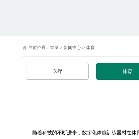
当前位置：
首页
>
新闻中心
>
体育
医疗
体育
随着科技的不断进步，数字化体能训练器材在体