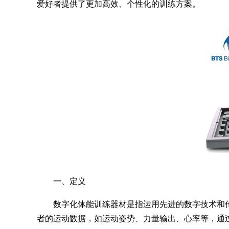
爱好者提供了更加高效、个性化的训练方案。
一、定义
数字化体能训练器材是指运用先进的数字技术和
者的运动数据，如运动姿势、力量输出、心率等，通