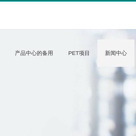
产品中心的备用
PET项目
新闻中心