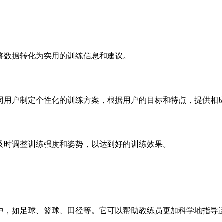
将数据转化为实用的训练信息和建议。
同用户制定个性化的训练方案，根据用户的目标和特点，提供相
及时调整训练强度和姿势，以达到好的训练效果。
中，如足球、篮球、田径等。它可以帮助教练员更加科学地指导