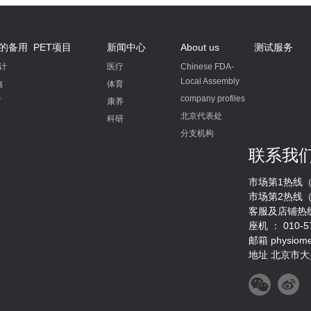
的备用
PET项目
新闻中心
About us
测试服务
计
医疗
Chinese FDA-
Local Assembly
施
体育
company profiles
育
康养
北京代表处
科研
分支机构
联系我
市场第1热线（
市场第2热线（
客服及店铺热线
座机 ： 010-5
邮箱 physiom
地址 北京市大