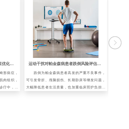
数字骨科模型在脊柱侧弯矫形方案优化中的应用
运动干扰对帕金森病患者跌倒风险评估的增量效度
畸形病症，
跌倒为帕金森病患者高发的严重不良事件，
前交叉
肌肉组织，
可引发骨折、颅脑损伤、长期卧床等继发问题，
重运动损
诊疗中，脊
大幅降低患者生活质量，也加重临床照护负担。
康复训练
学差异，会
当前临床通用的跌倒风险评估体系，多依托静态
年处于身
平衡、基础步态、运动症状分级等常
和情绪调