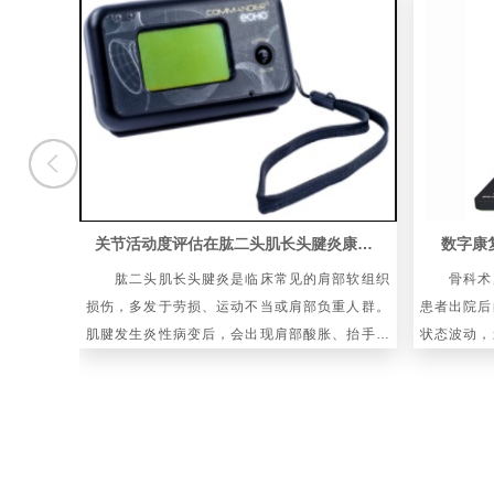
关节活动度评估在肱二头肌长头腱炎康复中的应用
数字康
肱二头肌长头腱炎是临床常见的肩部软组织
骨科术后
损伤，多发于劳损、运动不当或肩部负重人群。
患者出院后
肌腱发生炎性病变后，会出现肩部酸胀、抬手受
状态波动，
限、活动牵拉痛等表现，长期迁延可造成肩关节
平。传统骨
运动功能紊乱，影响日常肢体活动与
询等方式，