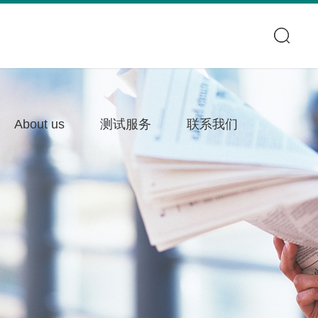
About us
测试服务
联系我们