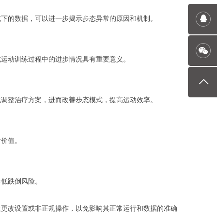
式下的数据，可以进一步揭示步态异常的原因和机制。
或运动训练过程中的进步情况具有重要意义。
或调整治疗方案，进而改善步态模式，提高运动效率。
考价值。
降低跌倒风险。
意更改设置或非正规操作，以免影响其正常运行和数据的准确