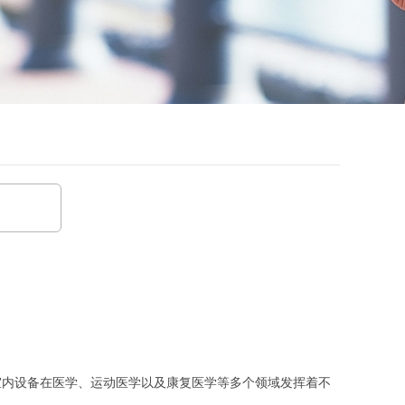
室内设备在医学、运动医学以及康复医学等多个领域发挥着不