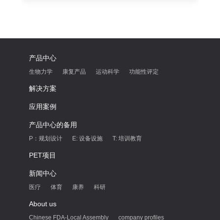
可造成肩关节运动功能紊乱，影响日常肢体活动与
复
产品中心
生物力学
康复产品
运动科学
功能性评定
解决方案
应用案例
产品中心的备用
P：规划设计
E: 设备设施
T: 培训教育
PET项目
新闻中心
医疗
体育
康养
科研
About us
Chinese FDA-Local Assembly
company profiles