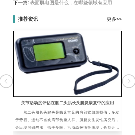
下一篇:
表面肌电图是什么，在哪些领域有应用
推荐资讯
更多>>
关节活动度评估在肱二头肌长头腱炎康复中的应用
肱二头肌长头腱炎是临床常见的肩部软组织损伤，多发
骨
于劳损、运动不当或肩部负重人群。肌腱发生炎性病变后，
的
会出现肩部酸胀、抬手受限、活动牵拉痛等表现，长期迁延
体