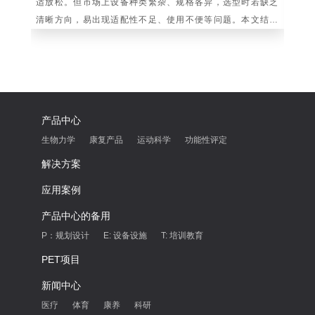
适放松。但市场上设备种类繁杂、规格各异，选型时若缺乏
依
清晰方向，易出现适配性不足、使用不便等问题。本文结合
向
家庭使用场景与设备核心特性，梳理科学选购要点
化
产品中心
生物力学
康复产品
运动科学
功能性评定
解决方案
应用案例
产品中心的备用
P：规划设计
E: 设备设施
T: 培训教育
PET项目
新闻中心
医疗
体育
康养
科研