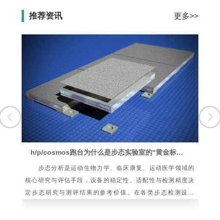
推荐资讯
更多>>
h/p/cosmos跑台为什么是步态实验室的“黄金标准”？
步态分析是运动生物力学、临床康复、运动医学领域的
髌
核心研究与评估手段，设备的稳定性、适配性与检测精度决
动
定步态研究与测评结果的参考价值。在各类步态检测设备
造
中，h/p/cosmos跑台被业内诸多实验室作
问