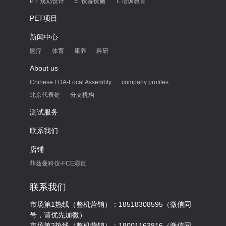
P：规划设计
E: 设备设施
T: 培训教育
PET项目
新闻中心
医疗
体育
康养
科研
About us
Chinese FDA-Local Assembly
company profiles
北京代表处
分支机构
测试服务
联系我们
店铺
菲兹曼科仪-FCE彩页
联系我们
市场第1热线（整机营销）：18518308595（微信同
号，请优先加微）
市场第2热线（整机营销）：18001163816（微信同