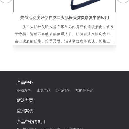
关节活动度评估在肱二头肌长头腱炎康复中的应用
肱二头肌长头腱炎是临床常见的肩部软组织损伤，多发
骨
于劳损、运动不当或肩部负重人群。肌腱发生炎性病变后，
的
会出现肩部酸胀、抬手受限、活动牵拉痛等表现，长期迁延
体
可造成肩关节运动功能紊乱，影响日常肢体活动与
复
产品中心
生物力学
康复产品
运动科学
功能性评定
解决方案
应用案例
产品中心的备用