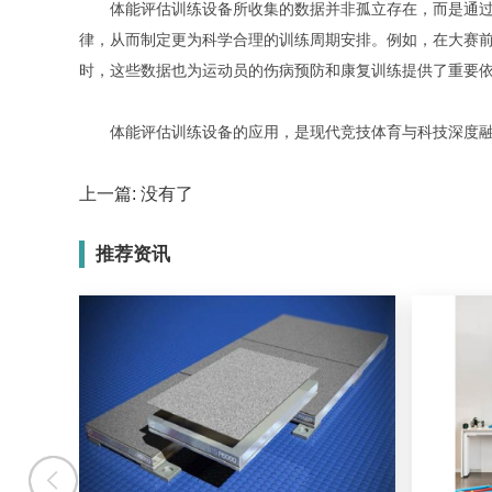
体能评估训练设备所收集的数据并非孤立存在，而是通过专
律，从而制定更为科学合理的训练周期安排。例如，在大赛
时，这些数据也为运动员的伤病预防和康复训练提供了重要
体能评估训练设备的应用，是现代竞技体育与科技深度融合
上一篇: 没有了
推荐资讯