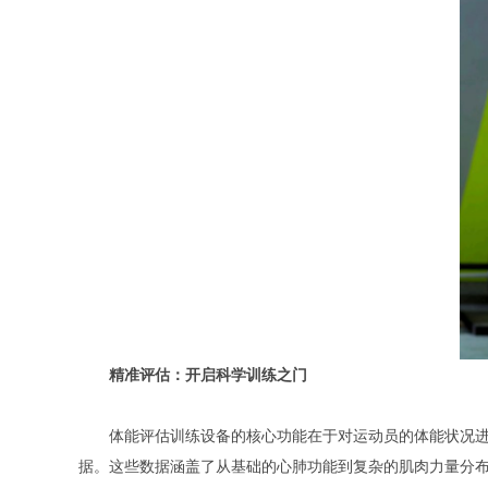
精准评估：开启科学训练之门
体能评估训练设备的核心功能在于对运动员的体能状况进行
据。这些数据涵盖了从基础的心肺功能到复杂的肌肉力量分