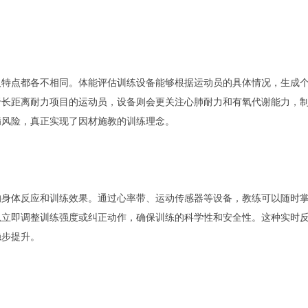
点都各不相同。体能评估训练设备能够根据运动员的具体情况，生成个
于长距离耐力项目的运动员，设备则会更关注心肺耐力和有氧代谢能力，
病风险，真正实现了因材施教的训练理念。
体反应和训练效果。通过心率带、运动传感器等设备，教练可以随时掌
以立即调整训练强度或纠正动作，确保训练的科学性和安全性。这种实时
稳步提升。