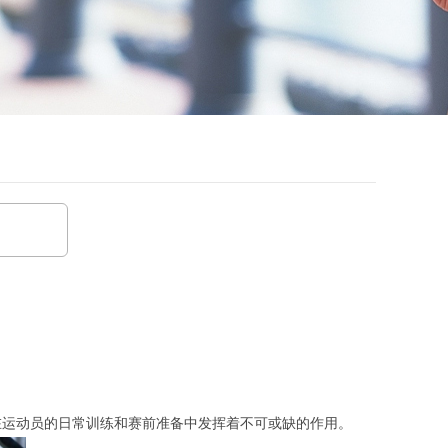
运动员的日常训练和赛前准备中发挥着不可或缺的作用。