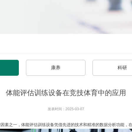
康养
科研
体能评估训练设备在竞技体育中的应用
发表时间：2025-03-07
素之一，体能评估训练设备凭借先进的技术和精准的数据分析功能，在