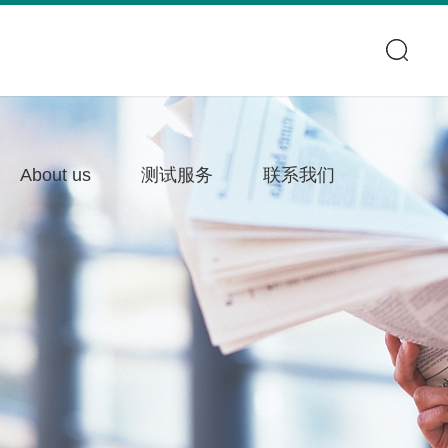
About us
测试服务
联系我们