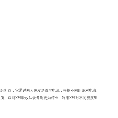
分析仪，它通过向人体发送微弱电流，根据不同组织对电流
所。双能X线吸收法设备则更为精准，利用X线对不同密度组