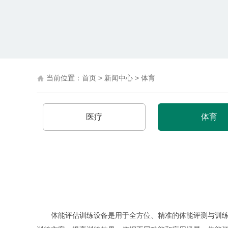
当前位置：
首页
>
新闻中心
>
体育
医疗
体育
体能评估训练设备是用于全方位、精准的体能评测与训练指