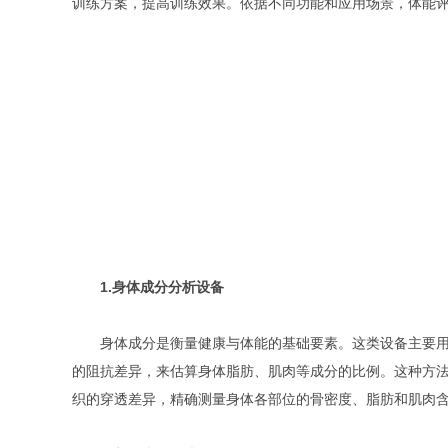
训练方案，提高训练效果。依据不同功能和应用场景，体能
1.身体成分分析设备
身体成分是衡量健康与体能的基础要素。这类设备主要用于
的阻抗差异，来估算身体脂肪、肌肉等成分的比例。这种方法
织的穿透差异，精确测量身体各部位的骨密度、脂肪和肌肉