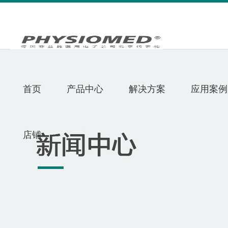
首页
产品中心
解决方案
应用案例
店铺